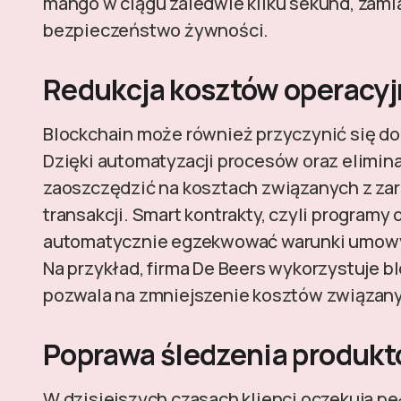
mango w ciągu zaledwie kilku sekund, zamia
bezpieczeństwo żywności.
Redukcja kosztów operacy
Blockchain może również przyczynić się do
Dzięki automatyzacji procesów oraz elimin
zaoszczędzić na kosztach związanych z za
transakcji. Smart kontrakty, czyli programy
automatycznie egzekwować warunki umowy, 
Na przykład, firma De Beers wykorzystuje b
pozwala na zmniejszenie kosztów związanyc
Poprawa śledzenia produk
W dzisiejszych czasach klienci oczekują peł