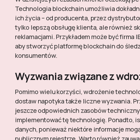
Technologia blockchain umożliwia dokładn
ich życia – od producenta, przez dystrybutor
tylko lepszą obsługę klienta, ale również 
reklamacjami. Przykładem może być firma I
aby stworzyć platformę blockchain do śled
konsumentów.
Wyzwania związane z wdro
Pomimo wielu korzyści, wdrożenie technol
dostaw napotyka także liczne wyzwania. Pr
jeszcze odpowiednich zasobów technicznyc
implementować tę technologię. Ponadto, i
danych, ponieważ niektóre informacje mogą
publicznym rejestrze. Warto również zauw