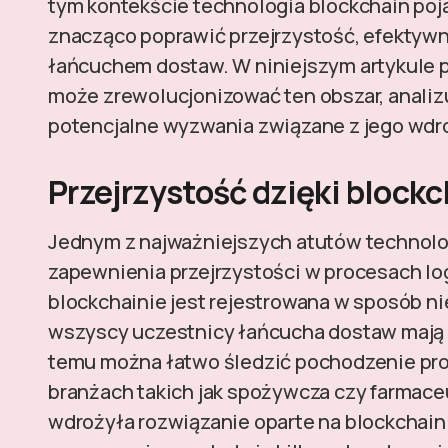
tym kontekście technologia blockchain poja
znacząco poprawić przejrzystość, efektyw
łańcuchem dostaw. W niniejszym artykule pr
może zrewolucjonizować ten obszar, analiz
potencjalne wyzwania związane z jego wd
Przejrzystość dzięki block
Jednym z najważniejszych atutów technologi
zapewnienia przejrzystości w procesach lo
blockchainie jest rejestrowana w sposób ni
wszyscy uczestnicy łańcucha dostaw mają d
temu można łatwo śledzić pochodzenie prod
branżach takich jak spożywcza czy farmace
wdrożyła rozwiązanie oparte na blockchain