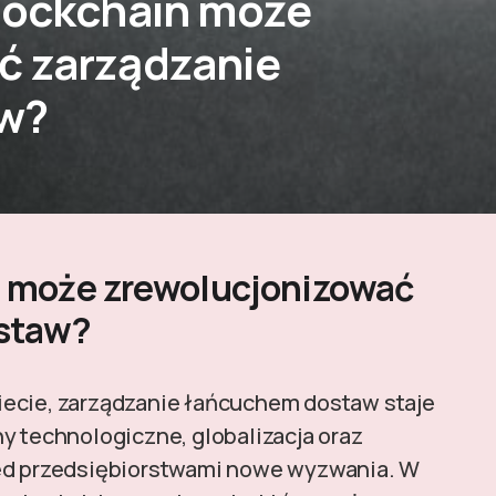
blockchain może
ć zarządzanie
w?
n może zrewolucjonizować
staw?
iecie, zarządzanie łańcuchem dostaw staje
y technologiczne, globalizacja oraz
zed przedsiębiorstwami nowe wyzwania. W