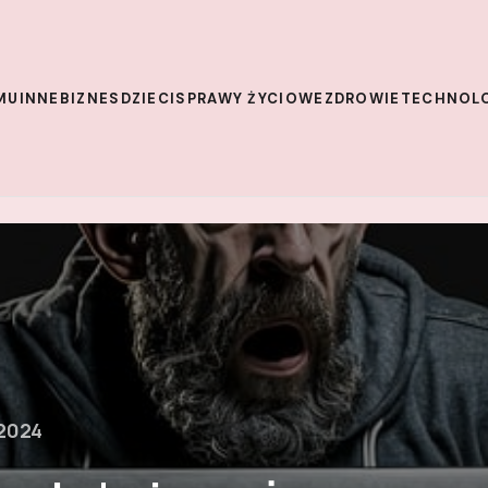
MU
INNE
BIZNES
DZIECI
SPRAWY ŻYCIOWE
ZDROWIE
TECHNOL
 2024