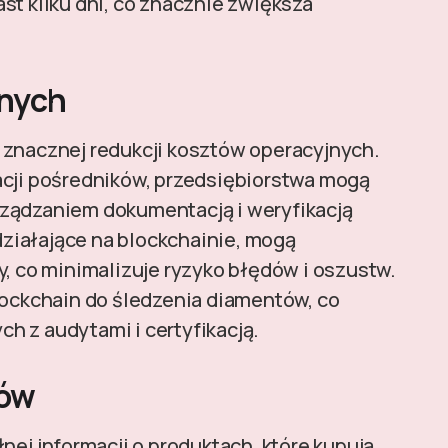
st kilku dni, co znacznie zwiększa
jnych
 znacznej redukcji kosztów operacyjnych.
acji pośredników, przedsiębiorstwa mogą
rządzaniem dokumentacją i weryfikacją
 działające na blockchainie, mogą
co minimalizuje ryzyko błędów i oszustw.
lockchain do śledzenia diamentów, co
h z audytami i certyfikacją.
tów
nej informacji o produktach, które kupują.