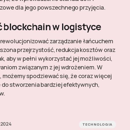
uczowe dla jego powszechnego przyjęcia.
 blockchain w logistyce
 zrewolucjonizować zarządzanie łańcuchem
kszona przejrzystość, redukcja kosztów oraz
k, aby w pełni wykorzystać jej możliwości,
waniom związanym z jej wdrożeniem. W
ać, możemy spodziewać się, że coraz więcej
ę do stworzenia bardziej efektywnych,
w.
 2024
TECHNOLOGIA