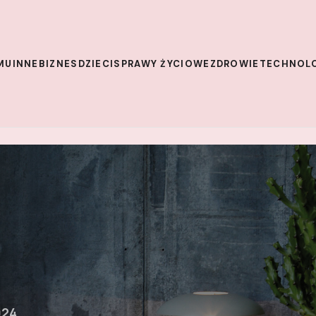
MU
INNE
BIZNES
DZIECI
SPRAWY ŻYCIOWE
ZDROWIE
TECHNOL
024