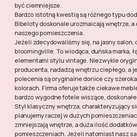
być ciemniejsze.
Bardzo istotną kwestią są różnego typu doda
Bibeloty doskonale urozmaicają wnętrze, a
naszego pomieszczenia.
Jeżeli zdecydowaliśmy się, na jasny salon,
bloomingville. To wiodąca, duńska marka, 
elementami stylu vintage. Niezwykle orygi
producenta, nadadzą wnętrzu ciepłego, a j
polecenia są oryginalne donice czy szerok
kolorach. Firma oferuje także ciekawe meble
bardzo wygodne fotele wiszące, doskonałe 
Styl klasyczny wnętrza, charakteryzujący s
planujemy raczej w dużych pomieszczeniac
zmniejszają wnętrze, a duża ilość dodatkó
pomieszczeniach. Jeżeli natomiast nasz sal