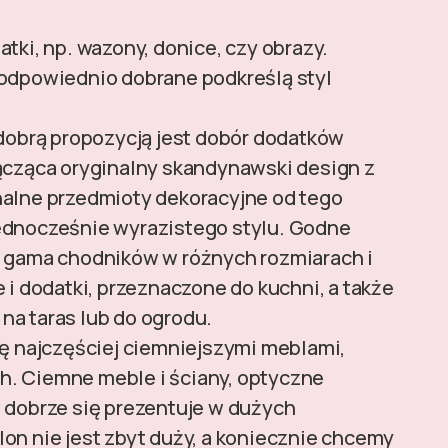
tki, np. wazony, donice, czy obrazy.
 odpowiednio dobrane podkreślą styl
 dobrą propozycją jest dobór dodatków
łącząca oryginalny skandynawski design z
nalne przedmioty dekoracyjne od tego
ednocześnie wyrazistego stylu. Godne
a gama chodników w różnych rozmiarach i
 i dodatki, przeznaczone do kuchni, a także
na taras lub do ogrodu.
ię najczęściej ciemniejszymi meblami,
h. Ciemne meble i ściany, optyczne
w dobrze się prezentuje w dużych
on nie jest zbyt duży, a koniecznie chcemy