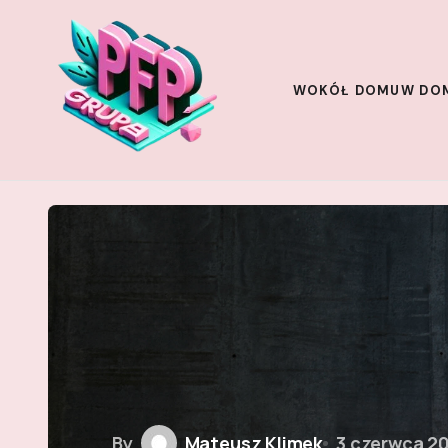
WOKÓŁ DOMU
W DO
By
Mateusz Klimek
3 czerwca 2