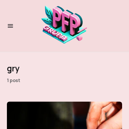
gry
1 post