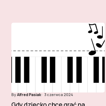
By
Alfred Pasiak
3 czerwca 2024
Gdy dziecko chce grać na