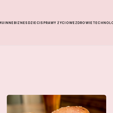
MU
INNE
BIZNES
DZIECI
SPRAWY ŻYCIOWE
ZDROWIE
TECHNOL