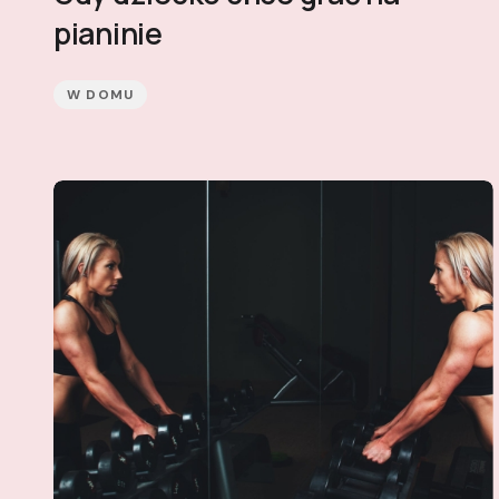
pianinie
W DOMU