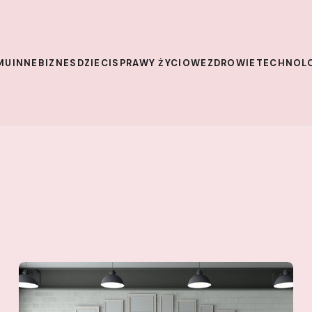
MU
INNE
BIZNES
DZIECI
SPRAWY ŻYCIOWE
ZDROWIE
TECHNOL