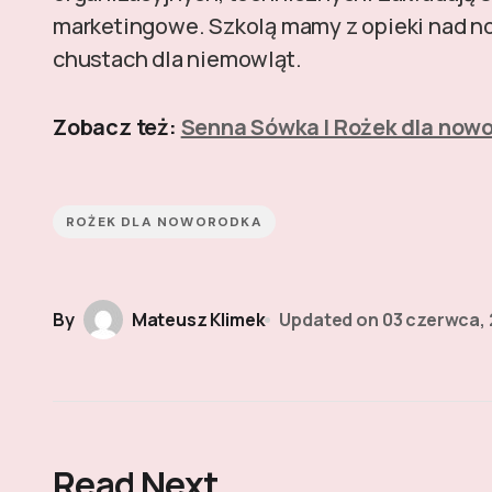
marketingowe. Szkolą mamy z opieki nad now
chustach dla niemowląt.
Zobacz też:
Senna Sówka | Rożek dla now
ROŻEK DLA NOWORODKA
By
Mateusz Klimek
Updated on
03 czerwca,
Read Next