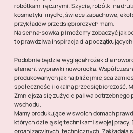
robótkami ręcznymi. Szycie, robótki na dru
kosmetyki, mydło, świece zapachowe, ekolo
przykładów przedsiębiorczych mam.
Na senna-sowka.pl możemy zobaczyć jak po
to prawdziwa inspiracja dla początkującyc
Podobnie będzie wyglądał rożek dla noworo
element wyprawki noworodka. Współczesn
produkowanych jak najbliżej miejsca zamie
społeczność i lokalną przedsiębiorczość. M
Zmniejsza się zużycie paliwa potrzebnego 
wschodu.
Mamy produkujące w swoich domach prawdzi
których dzielą się technikami swojej pracy
organizacyjnych, technicznych. Zakładają s