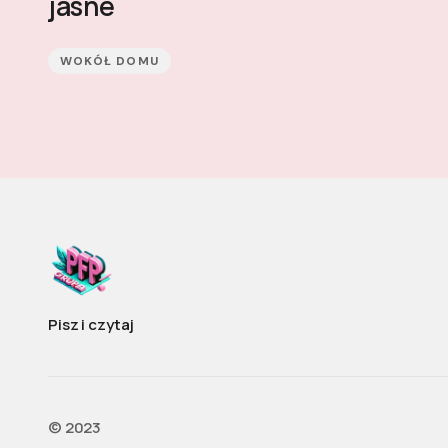
jasne
WOKÓŁ DOMU
Pisz i czytaj
©️ 2023