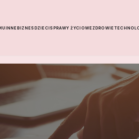
MU
INNE
BIZNES
DZIECI
SPRAWY ŻYCIOWE
ZDROWIE
TECHNOL